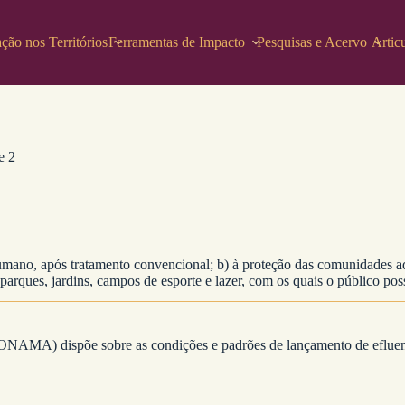
ção nos Territórios
Ferramentas de Impacto
Pesquisas e Acervo
Artic
e 2
ano, após tratamento convencional; b) à proteção das comunidades aquá
 parques, jardins, campos de esporte e lazer, com os quais o público possa
NAMA) dispõe sobre as condições e padrões de lançamento de efluent