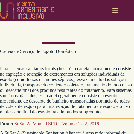
Pular
para
o
conteúdo
Cadeia de Serviço de Esgoto Doméstico
Para sistemas sanitários locais (in situ), a cadeia normalmente consiste
na captação e retenção de excrementos em soluções individuais de
esgoto (como fossas e tanques sépticos), esvaziamento das soluções
individuais, transporte do conteúdo coletado, tratamento do lodo e uso
ou descarte final dos produtos resultantes do tratamento. Para sistemas
sanitários afastados, esta cadeia geralmente consiste em esgoto
proveniente de descarga de banheiro transportadas por meio de redes
de coleta de esgoto para uma estação de tratamento de esgoto e o uso
ou descarte final do esgoto tratado ou dos subprodutos.
Fonte:
SuSanA, Manual SFD – Volume 1 e 2, 2018
A SuSanA (Sustainable Sanitation Aliance) é uma rede informal de