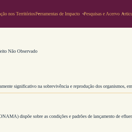
ção nos Territórios
Ferramentas de Impacto
Pesquisas e Acervo
Artic
feito Não Observado
ticamente significativo na sobrevivência e reprodução dos organismos, 
NAMA) dispõe sobre as condições e padrões de lançamento de efluent