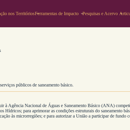
ção nos Territórios
Ferramentas de Impacto
Pesquisas e Acervo
Artic
s
 serviços públicos de saneamento básico.
ribuir à Agência Nacional de Águas e Saneamento Básico (ANA) competên
os Hídricos; para aprimorar as condições estruturais do saneamento básic
ação às microrregiões; e para autorizar a União a participar de fundo co