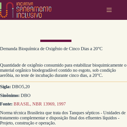
Pular
para
o
conteúdo
Demanda Bioquímica de Oxigênio de Cinco Dias a 20°C
Quantidade de oxigênio consumido para estabilizar bioquimicamente o
material orgânico biodegradável contido no esgoto, sob condição
aeróbia, no teste de incubação durante cinco dias, a 20°C.
Sigla:
DBO5,20
Sinônimo:
DBO
Fonte:
BRASIL, NBR 13969, 1997
Norma técnica Brasileira que trata dos Tanques sépticos - Unidades de
tratamento complementar e disposição final dos efluentes líquidos -
Projeto, construção e operação.