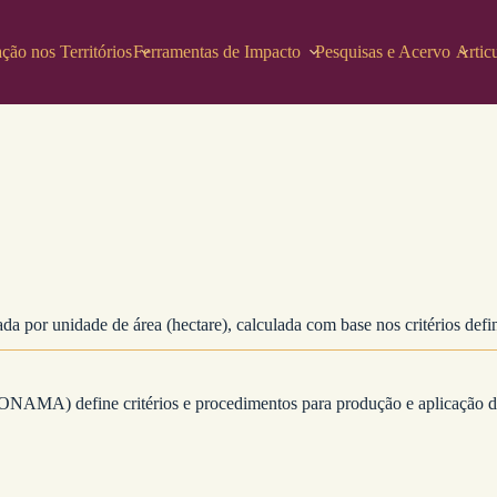
ção nos Territórios
Ferramentas de Impacto
Pesquisas e Acervo
Artic
ada por unidade de área (hectare), calculada com base nos critérios def
MA) define critérios e procedimentos para produção e aplicação de b