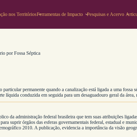
ção nos Territórios
Ferramentas de Impacto
Pesquisas e Acervo
Artic
rio por Fossa Séptica
 particular permanente quando a canalização está ligada a uma fossa s
rte líquida conduzida em seguida para um desaguadouro geral da área, 
blico da administração federal brasileira que tem suas atribuições ligada
 para suprir órgãos das esferas governamentais federal, estadual e munic
ográfico 2010. A publicação, evidencia a importância da visão geográfi