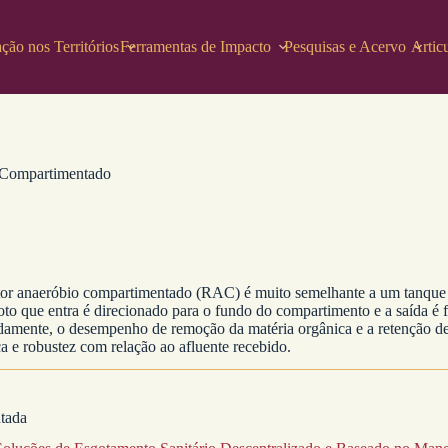
ção nos Territórios
Ferramentas de Impacto
Pesquisas e Acervo
Artic
 Compartimentado
eator anaeróbio compartimentado (RAC) é muito semelhante a um tanque
oto que entra é direcionado para o fundo do compartimento e a saída é f
damente, o desempenho de remoção da matéria orgânica e a retenção de s
ca e robustez com relação ao afluente recebido.
ntada