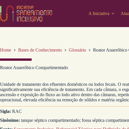
Pular
para
o
A Iniciativa
Atua
conteúdo
Home
Bases de Conhecimento
Glossário
Reator Anaeróbico
Reator Anaeróbico Compartimentado
Unidade de tratamento dos efluentes domésticos ou lodos fecais. O r
significativamente sua eficiência de tratamento. Em cada câmara, o esg
ascensão e exposição do fluxo ao lodo ativo dentro das câmaras, repeti
operacional, elevada eficiência na remoção de sólidos e matéria orgâni
Sigla:
RAC
Sinônimo:
tanque séptico compartimentado; fossa séptica compartime