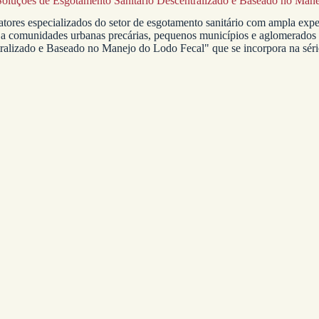
 Soluções de Esgotamento Sanitário Descentralizado e Baseado no Man
e atores especializados do setor de esgotamento sanitário com ampla ex
o a comunidades urbanas precárias, pequenos municípios e aglomerados r
ralizado e Baseado no Manejo do Lodo Fecal" que se incorpora na séri