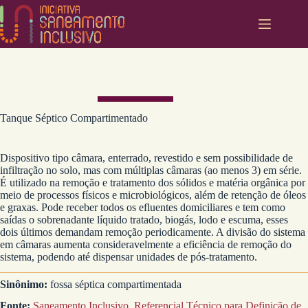
Pular
para
o
conteúdo
Tanque Séptico Compartimentado
Dispositivo tipo câmara, enterrado, revestido e sem possibilidade de
infiltração no solo, mas com múltiplas câmaras (ao menos 3) em série.
É utilizado na remoção e tratamento dos sólidos e matéria orgânica por
meio de processos físicos e microbiológicos, além de retenção de óleos
e graxas. Pode receber todos os efluentes domiciliares e tem como
saídas o sobrenadante líquido tratado, biogás, lodo e escuma, esses
dois últimos demandam remoção periodicamente. A divisão do sistema
em câmaras aumenta consideravelmente a eficiência de remoção do
sistema, podendo até dispensar unidades de pós-tratamento.
Sinônimo:
fossa séptica compartimentada
Fonte:
Saneamento Inclusivo, Referencial Técnico para Definição de