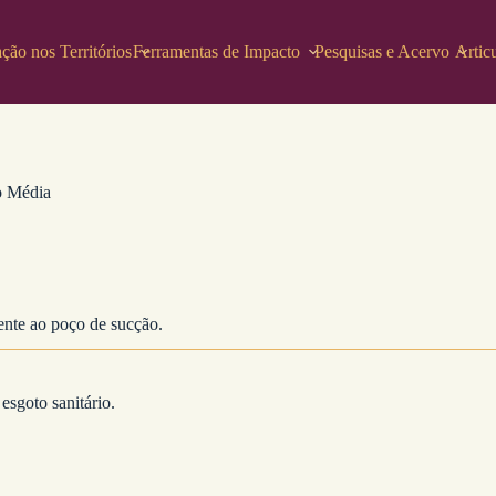
ção nos Territórios
Ferramentas de Impacto
Pesquisas e Acervo
Artic
o Média
ente ao poço de sucção.
esgoto sanitário.