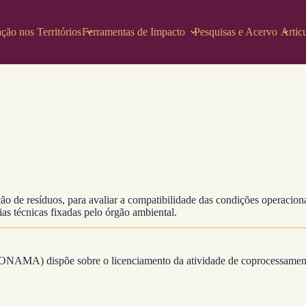
ção nos Territórios
Ferramentas de Impacto
Pesquisas e Acervo
Artic
o de resíduos, para avaliar a compatibilidade das condições operacion
as técnicas fixadas pelo órgão ambiental.
AMA) dispõe sobre o licenciamento da atividade de coprocessamento 